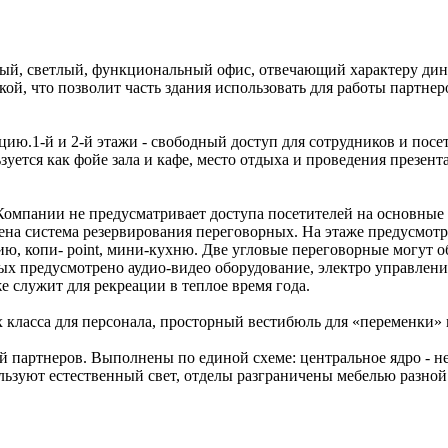
тный, светлый, функциональный офис, отвечающий характеру д
й, что позволит часть здания использовать для работы партне
.1-й и 2-й этажи - свободный доступ для сотрудников и посети
ется как фойе зала и кафе, место отдыха и проведения презент
 Компании не предусматривает доступа посетителей на основные
на система резервирования переговорных. На этаже предусмотр
цию, копи- point, мини-кухню. Две угловые переговорные могут
х предусмотрено аудио-видео оборудование, электро управление
 служит для рекреации в теплое время года.
класса для персонала, просторный вестибюль для «переменки» и
й партнеров. Выполнены по единой схеме: центральное ядро - не
пользуют естественный свет, отделы разграничены мебелью разно