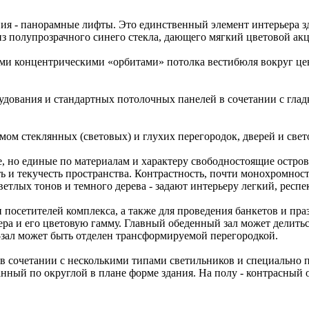
 - панорамные лифты. Это единственный элемент интерьера зда
 полупрозрачного синего стекла, дающего мягкий цветовой акц
ми концентрическими «орбитами» потолка вестибюля вокруг це
.
рудования и стандартных потолочных панелей в сочетании с гла
ом стеклянных (световых) и глухих перегородок, дверей и свет
, но единые по материалам и характеру свободностоящие остров
ь и текучесть пространства. Контрастность, почти монохромнос
ветлых тонов и темного дерева - задают интерьеру легкий, респе
 и посетителей комплекса, а также для проведения банкетов и п
а и его цветовую гамму. Главный обеденный зал может делиться
P-зал может быть отделен трансформируемой перегородкой.
в сочетании с несколькими типами светильников и специально
нный по округлой в плане форме здания. На полу - контрасный 