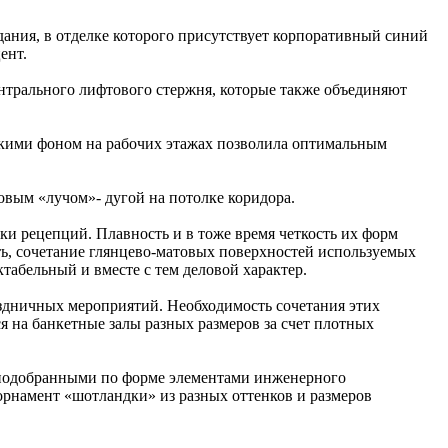
ния, в отделке которого присутствует корпоративный синий
ент.
нтрального лифтового стержня, которые также объединяют
дкими фоном на рабочих этажах позволила оптимальным
овым «лучом»- дугой на потолке коридора.
ки рецепций. Плавность и в тоже время четкость их форм
ть, сочетание глянцево-матовых поверхностей используемых
ктабельный и вместе с тем деловой характер.
раздничных мероприятий. Необходимость сочетания этих
 на банкетные залы разных размеров за счет плотных
 подобранными по форме элементами инженерного
орнамент «шотландки» из разных оттенков и размеров