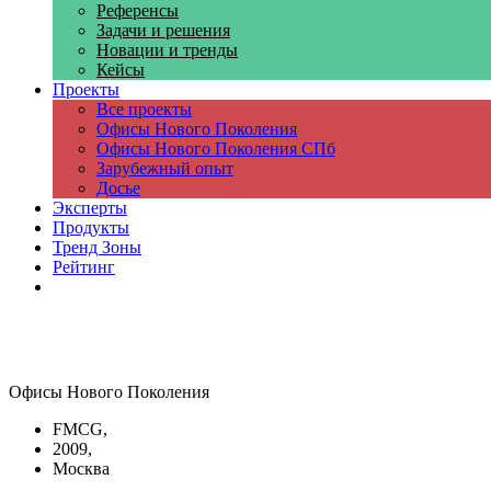
Референсы
Задачи и решения
Новации и тренды
Кейсы
Проекты
Все проекты
Офисы Нового Поколения
Офисы Нового Поколения СПб
Зарубежный опыт
Досье
Эксперты
Продукты
Тренд Зоны
Рейтинг
Компании
Офисы Нового Поколения
FMCG,
2009,
Москва