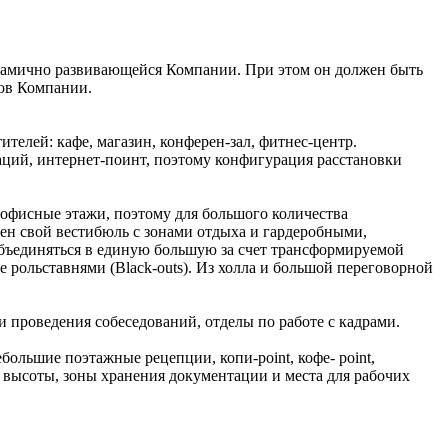
инамично развивающейся Компании. При этом он должен быть
ров Компании.
телей: кафе, магазин, конферен-зал, фитнес-центр.
аций, интернет-поинт, поэтому конфигурация расстановки
 офисные этажи, поэтому для большого количества
ен свой вестибюль с зонами отдыха и гардеробными,
 объединяться в единую большую за счет трансформируемой
 рольставнями (Black-outs). Из холла и большой переговорной
 проведения собеседований, отделы по работе с кадрами.
большие поэтажные рецепции, копи-point, кофе- point,
й высоты, зоны хранения документации и места для рабочих