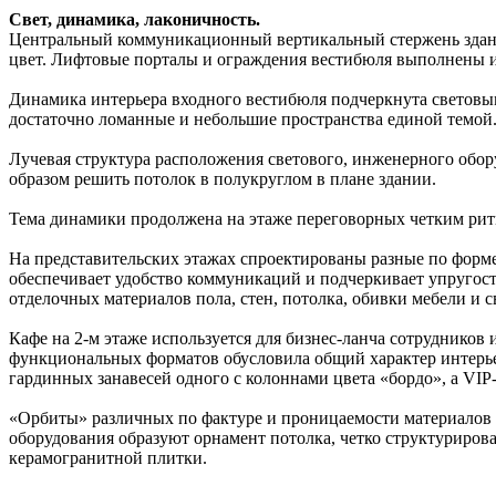
Свет, динамика, лаконичность.
Центральный коммуникационный вертикальный стержень здания
цвет. Лифтовые порталы и ограждения вестибюля выполнены из
Динамика интерьера входного вестибюля подчеркнута световы
достаточно ломанные и небольшие пространства единой темой
Лучевая структура расположения светового, инженерного обо
образом решить потолок в полукруглом в плане здании.
Тема динамики продолжена на этаже переговорных четким ритм
На представительских этажах спроектированы разные по форме
обеспечивает удобство коммуникаций и подчеркивает упругост
отделочных материалов пола, стен, потолка, обивки мебели и с
Кафе на 2-м этаже используется для бизнес-ланча сотрудников
функциональных форматов обусловила общий характер интерьер
гардинных занавесей одного с колоннами цвета «бордо», а VI
«Орбиты» различных по фактуре и проницаемости материалов 
оборудования образуют орнамент потолка, четко структурирова
керамогранитной плитки.