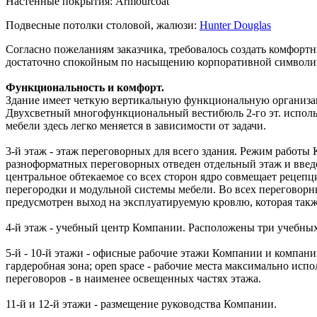
Настенные покрытия:
Armourcoat
Подвесные потолки столовой, жалюзи:
Hunter Douglas
Согласно пожеланиям заказчика, требовалось создать комфор
достаточно спокойным по насыщению корпоративной символико
Функциональность и комфорт.
Здание имеет четкую вертикальную функциональную организацию
Двухсветный многофункциональный вестибюль 2-го эт. использу
мебели здесь легко меняется в зависимости от задачи.
3-й этаж - этаж переговорных для всего здания. Режим работы
разноформатных переговорных отведен отдельный этаж и введе
центральное обтекаемое со всех сторон ядро совмещает рецеп
перегородки и модульной системы мебели. Во всех переговорны
предусмотрен выход на эксплуатируемую кровлю, которая также
4-й этаж - учебный центр Компании. Расположены три учебных 
5-й - 10-й этажи - офисные рабочие этажи Компании и компани
гардеробная зона; open space - рабочие места максимально ис
переговоров - в наименее освещенных частях этажа.
11-й и 12-й этажи - размещение руководства Компании.