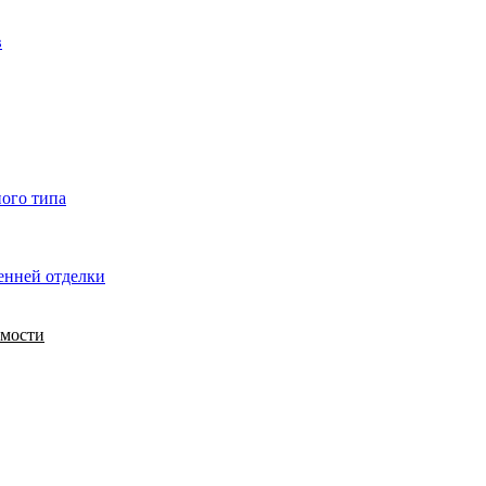
в
ного типа
енней отделки
имости