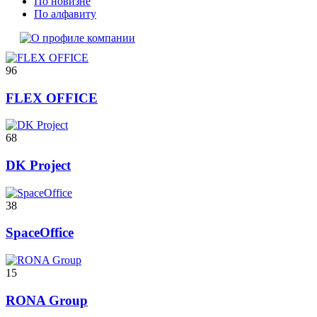
По новизне
По алфавиту
96
FLEX OFFICE
68
DK Project
38
SpaceOffice
15
RONA Group