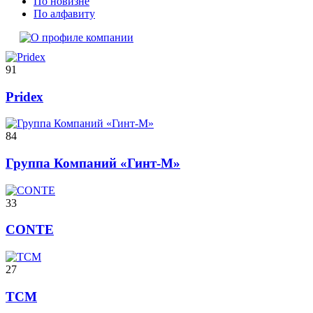
По новизне
По алфавиту
91
Pridex
84
Группа Компаний «Гинт-М»
33
CONTE
27
ТСМ