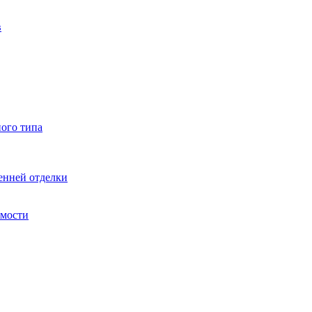
в
ного типа
енней отделки
имости