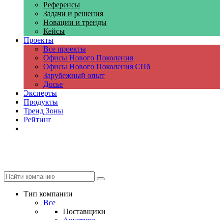
Референсы
Задачи и решения
Новации и тренды
Кейсы
Проекты
Все проекты
Офисы Нового Поколения
Офисы Нового Поколения СПб
Зарубежный опыт
Досье
Эксперты
Продукты
Тренд Зоны
Рейтинг
Компании
Тип компании
Все
Поставщики