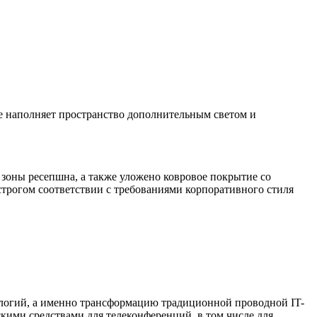
ие наполняет пространство дополнительным светом и
зоны ресепшна, а также уложено ковровое покрытие со
трогом соответствии с требованиями корпоративного стиля
ологий, а именно трансформацию традиционной проводной IT-
ими средствами для телеконференций, в том числе для