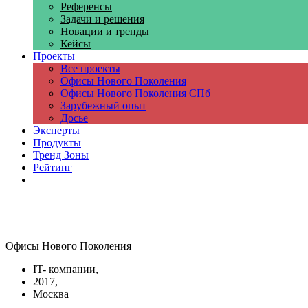
Референсы
Задачи и решения
Новации и тренды
Кейсы
Проекты
Все проекты
Офисы Нового Поколения
Офисы Нового Поколения СПб
Зарубежный опыт
Досье
Эксперты
Продукты
Тренд Зоны
Рейтинг
Компании
Офисы Нового Поколения
IT- компании,
2017,
Москва