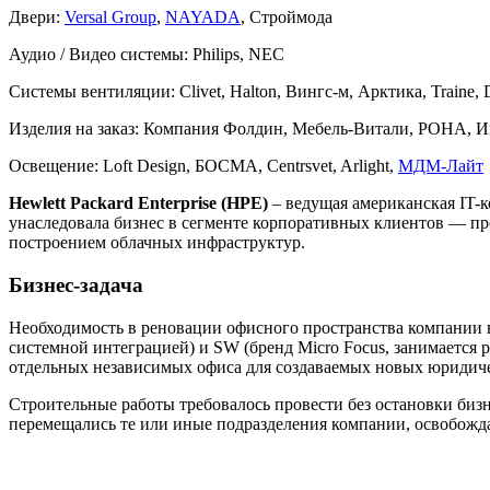
Двери:
Versal Group
,
NAYADA
, Строймода
Аудио / Видео системы:
Philips, NEC
Системы вентиляции:
Clivet, Halton, Вингс-м, Арктика, Traine, 
Изделия на заказ:
Компания Фолдин, Мебель-Витали, РОНА, Ин
Освещение:
Loft Design, БОСМА, Centrsvet, Arlight,
МДМ-Лайт
Hewlett Packard Enterprise (HPE)
– ведущая американская IT-к
унаследовала бизнес в сегменте корпоративных клиентов — про
построением облачных инфраструктур.
Бизнес-задача
Необходимость в реновации офисного пространства компании во
системной интеграцией) и SW (бренд Micro Focus, занимается 
отдельных независимых офиса для создаваемых новых юридичес
Строительные работы требовалось провести без остановки бизн
перемещались те или иные подразделения компании, освобожда