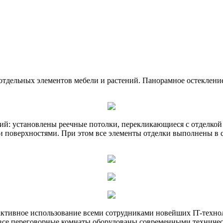
е отдельных элементов мебели и растений. Панорамное остеклен
ий: установлены реечные потолки, перекликающиеся с отделкой 
 поверхностями. При этом все элементы отделки выполнены в с
 активное использование всеми сотрудниками новейших IT-техн
все переговорные комнаты оборудованы современными техническ