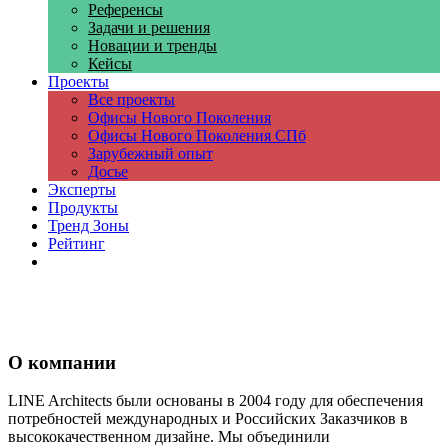
Референсы
Задачи и решения
Новации и тренды
Кейсы
Проекты
Все проекты
Офисы Нового Поколения
Офисы Нового Поколения СПб
Зарубежный опыт
Досье
Эксперты
Продукты
Тренд Зоны
Рейтинг
Компании
О компании
LINE Architects были основаны в 2004 году для обеспечения
потребностей международных и Российских Заказчиков в
высококачественном дизайне. Мы объединили